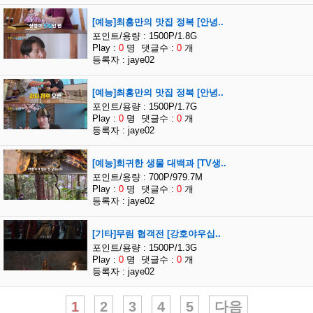
[예능]최홍만의 맛집 정복 [안녕..
포인트/용량 : 1500P/1.8G
Play :
0
명 댓글수 :
0
개
등록자 : jaye02
[예능]최홍만의 맛집 정복 [안녕..
포인트/용량 : 1500P/1.7G
Play :
0
명 댓글수 :
0
개
등록자 : jaye02
[예능]희귀한 생물 대백과 [TV생..
포인트/용량 : 700P/979.7M
Play :
0
명 댓글수 :
0
개
등록자 : jaye02
[기타]무림 협객전 [강호야우십..
포인트/용량 : 1500P/1.3G
Play :
0
명 댓글수 :
0
개
등록자 : jaye02
1
2
3
4
5
다음