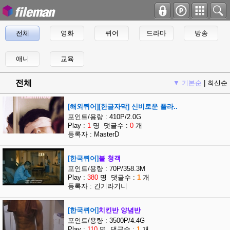
전체
영화
퀴어
드라마
방송
애니
교육
전체
▼ 기본순
|
최신순
[해외퀴어][한글자막] 신비로운 플라..
포인트/용량 : 410P/2.0G
Play :
1
명 댓글수 :
0
개
등록자 : MasterD
[한국퀴어]
불 청객
포인트/용량 : 70P/358.3M
Play :
380
명 댓글수 :
1
개
등록자 : 긴기라기니
[한국퀴어]
치킨반 양념반
포인트/용량 : 3500P/4.4G
Play :
110
명 댓글수 :
1
개